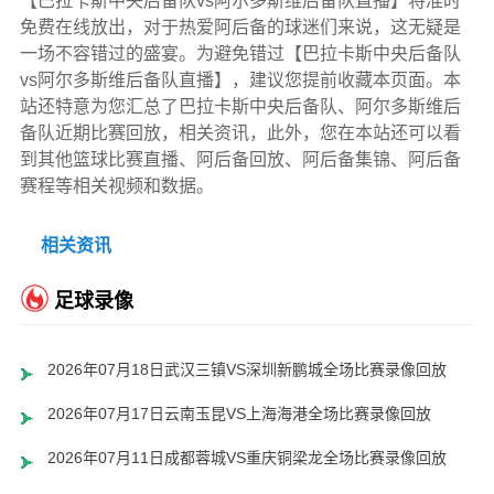
【巴拉卡斯中央后备队vs阿尔多斯维后备队直播】将准时
免费在线放出，对于热爱阿后备的球迷们来说，这无疑是
一场不容错过的盛宴。为避免错过【巴拉卡斯中央后备队
vs阿尔多斯维后备队直播】，建议您提前收藏本页面。本
站还特意为您汇总了巴拉卡斯中央后备队、阿尔多斯维后
备队近期比赛回放，相关资讯，此外，您在本站还可以看
到其他篮球比赛直播、阿后备回放、阿后备集锦、阿后备
赛程等相关视频和数据。
相关资讯
足球录像
2026年07月18日武汉三镇VS深圳新鹏城全场比赛录像回放
2026年07月17日云南玉昆VS上海海港全场比赛录像回放
2026年07月11日成都蓉城VS重庆铜梁龙全场比赛录像回放