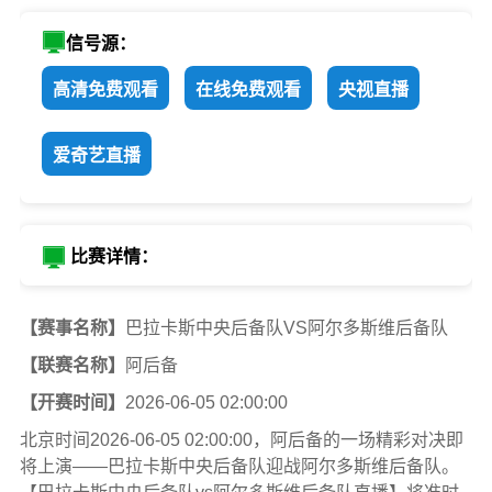
信号源：
高清免费观看
在线免费观看
央视直播
爱奇艺直播
比赛详情：
【赛事名称】
巴拉卡斯中央后备队VS阿尔多斯维后备队
【联赛名称】
阿后备
【开赛时间】
2026-06-05 02:00:00
北京时间2026-06-05 02:00:00，阿后备的一场精彩对决即
将上演——巴拉卡斯中央后备队迎战阿尔多斯维后备队。