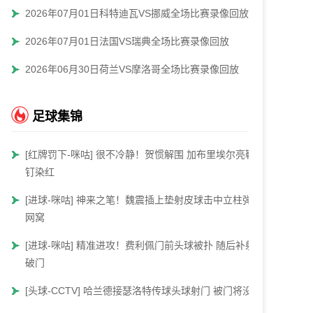
2026年07月01日科特迪瓦VS挪威全场比赛录像回放
2026年07月01日法国VS瑞典全场比赛录像回放
2026年06月30日荷兰VS摩洛哥全场比赛录像回放
足球集锦
[红牌罚下-咪咕] 很不冷静！贺惯解围 加布里埃尔亮鞋
钉染红
[进球-咪咕] 神来之笔！魏震插上垫射皮球击中立柱弹入
网窝
[进球-咪咕] 精准进攻！费利佩门前头球被扑 随后补射
破门
[头球-CCTV] 哈兰德接瑟洛特传球头球射门 被门将没收