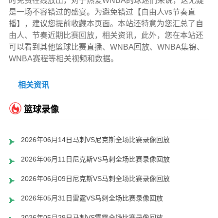
时免费在线放出，对于热爱WNBA的球迷们来说，这无疑
是一场不容错过的盛宴。为避免错过【自由人vs节奏直
播】，建议您提前收藏本页面。本站还特意为您汇总了自
由人、节奏近期比赛回放，相关资讯，此外，您在本站还
可以看到其他篮球比赛直播、WNBA回放、WNBA集锦、
WNBA赛程等相关视频和数据。
相关资讯
篮球录像
2026年06月14日马刺VS尼克斯全场比赛录像回放
2026年06月11日尼克斯VS马刺全场比赛录像回放
2026年06月09日尼克斯VS马刺全场比赛录像回放
2026年05月31日雷霆VS马刺全场比赛录像回放
2026年05月29日马刺VS雷霆全场比赛录像回放