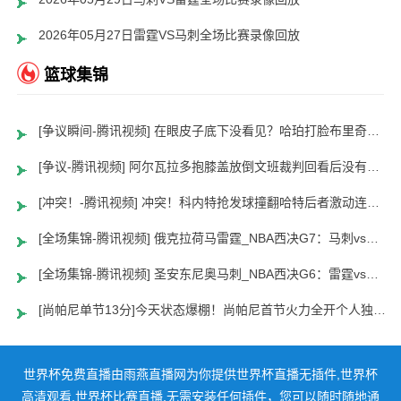
2026年05月27日雷霆VS马刺全场比赛录像回放
篮球集锦
[争议瞬间-腾讯视频] 在眼皮子底下没看见？哈珀打脸布里奇斯没吹福斯特给了个争球？
[争议-腾讯视频] 阿尔瓦拉多抱膝盖放倒文班裁判回看后没有升级维持原判
[冲突！-腾讯视频] 冲突！科内特抢发球撞翻哈特后者激动连踢带推吃T
[全场集锦-腾讯视频] 俄克拉荷马雷霆_NBA西决G7：马刺vs雷霆_进攻爆发力简直无解亚历山大单节7中6轰下13分_高清1080P在线观看平台
[全场集锦-腾讯视频] 圣安东尼奥马刺_NBA西决G6：雷霆vs马刺_巨人库里说的就是这个吧文班亚马外线拔起就射命中首节第3记三分_高清1080P在线观看平台
[尚帕尼单节13分]今天状态爆棚！尚帕尼首节火力全开个人独取13分！
世界杯免费直播由雨燕直播网为你提供世界杯直播无插件,世界杯
高清观看,世界杯比赛直播,无需安装任何插件，您可以随时随地通