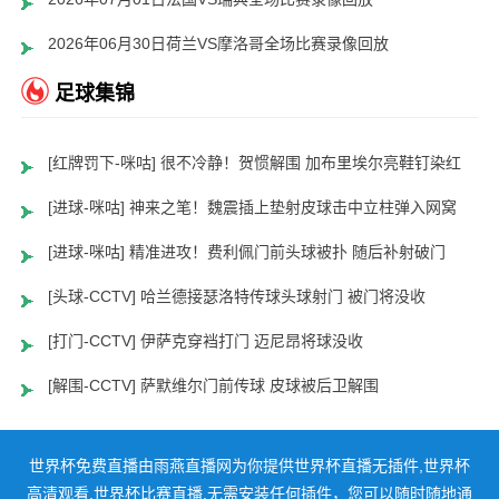
2026年06月30日荷兰VS摩洛哥全场比赛录像回放
足球集锦
[红牌罚下-咪咕] 很不冷静！贺惯解围 加布里埃尔亮鞋钉染红
[进球-咪咕] 神来之笔！魏震插上垫射皮球击中立柱弹入网窝
[进球-咪咕] 精准进攻！费利佩门前头球被扑 随后补射破门
[头球-CCTV] 哈兰德接瑟洛特传球头球射门 被门将没收
[打门-CCTV] 伊萨克穿裆打门 迈尼昂将球没收
[解围-CCTV] 萨默维尔门前传球 皮球被后卫解围
世界杯免费直播由雨燕直播网为你提供世界杯直播无插件,世界杯
高清观看,世界杯比赛直播,无需安装任何插件，您可以随时随地通