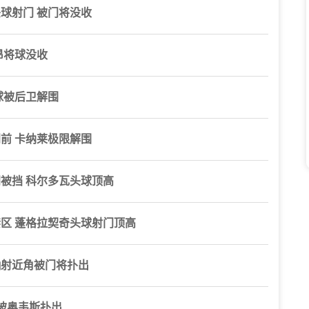
头球射门 被门将没收
尼昂将球没收
皮球被后卫解围
门前 卡纳莱极限解围
打门被挡 科尔多瓦头球顶高
向禁区 蓬格拉契奇头球射门顶高
德抽射近角被门将扑出
门 被奥韦斯扑出