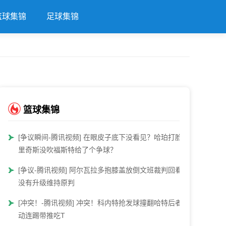
篮球集锦
足球集锦
篮球集锦
[争议瞬间-腾讯视频] 在眼皮子底下没看见？哈珀打脸布
里奇斯没吹福斯特给了个争球？
[争议-腾讯视频] 阿尔瓦拉多抱膝盖放倒文班裁判回看后
没有升级维持原判
[冲突！-腾讯视频] 冲突！科内特抢发球撞翻哈特后者激
动连踢带推吃T