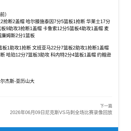
在前）
2抢断2盖帽 哈尔滕施泰因7分5篮板1抢断 华莱士17分
篮板9助攻3抢断1盖帽 卡鲁索12分5篮板4助攻1盖帽 麦
 威廉姆斯2分1篮板
篮板1助攻1抢断 文班亚马22分7篮板2助攻1抢断1盖帽
断 哈珀12分7篮板3助攻 科内特2分4篮板1盖帽 约翰逊
吉尔杰斯-亚历山大
下一篇
2026年06月09日尼克斯VS马刺全场比赛录像回放