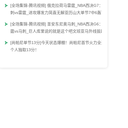
[全场集锦-腾讯视频] 俄克拉荷马雷霆_NBA西决G7：马
刺vs雷霆_进攻爆发力简直无解亚历山大单节7中6轰下
13分_高清1080P在线观看平台
[全场集锦-腾讯视频] 圣安东尼奥马刺_NBA西决G6：雷
霆vs马刺_巨人库里说的就是这个吧文班亚马外线拔起
就射命中首节第3记三分_高清1080P在线观看平台
[尚帕尼单节13分]今天状态爆棚！尚帕尼首节火力全开
个人独取13分！