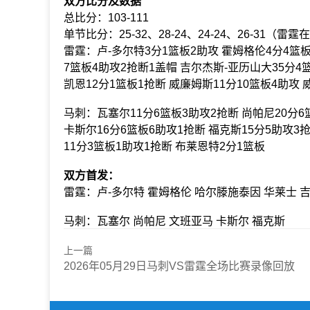
双方比分及数据
总比分：103-111
单节比分：25-32、28-24、24-24、26-31（雷霆
雷霆：卢-多尔特3分1篮板2助攻 霍姆格伦4分4篮板
7篮板4助攻2抢断1盖帽 吉尔杰斯-亚历山大35分4
凯恩12分1篮板1抢断 威廉姆斯11分10篮板4助攻
马刺：瓦塞尔11分6篮板3助攻2抢断 尚帕尼20分6
卡斯尔16分6篮板6助攻1抢断 福克斯15分5助攻3抢
11分3篮板1助攻1抢断 布莱恩特2分1篮板
双方首发：
雷霆：卢-多尔特 霍姆格伦 哈尔滕施泰因 华莱士 
马刺：瓦塞尔 尚帕尼 文班亚马 卡斯尔 福克斯
上一篇
2026年05月29日马刺VS雷霆全场比赛录像回放