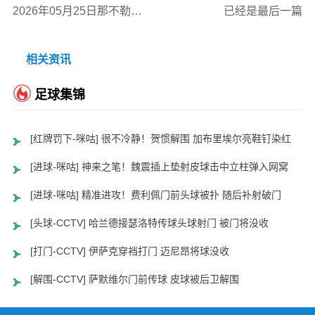
2026年05月25日那不勒斯VS乌迪内斯全场比赛录像回放
已经是最后一篇
相关资讯
足球集锦
[红牌罚下-咪咕] 很不冷静！贺惯解围 加布里埃尔亮鞋钉染红
[进球-咪咕] 神来之笔！魏震插上垫射皮球击中立柱弹入网窝
[进球-咪咕] 精准进攻！费利佩门前头球被扑 随后补射破门
[头球-CCTV] 哈兰德接瑟洛特传球头球射门 被门将没收
[打门-CCTV] 伊萨克穿裆打门 迈尼昂将球没收
[解围-CCTV] 萨默维尔门前传球 皮球被后卫解围