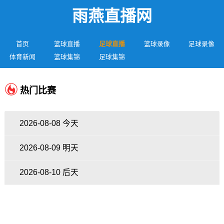
雨燕直播网
首页
篮球直播
足球直播
篮球录像
足球录像
体育新闻
篮球集锦
足球集锦
热门比赛
2026-08-08 今天
2026-08-09 明天
2026-08-10 后天