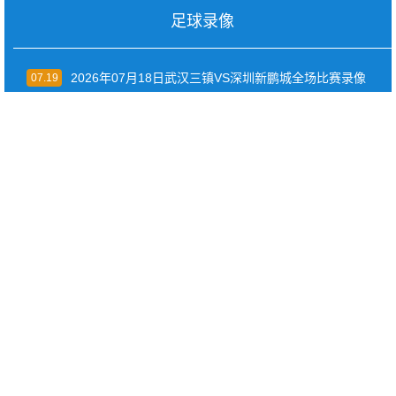
足球录像
2026年07月18日武汉三镇VS深圳新鹏城全场比赛录像
07.19
回放
2026年07月17日云南玉昆VS上海海港全场比赛录像回
07.18
放
2026年07月11日成都蓉城VS重庆铜梁龙全场比赛录像
07.12
回放
2026年07月01日科特迪瓦VS挪威全场比赛录像回放
07.01
2026年07月01日法国VS瑞典全场比赛录像回放
07.01
2026年06月30日荷兰VS摩洛哥全场比赛录像回放
06.30
足球集锦