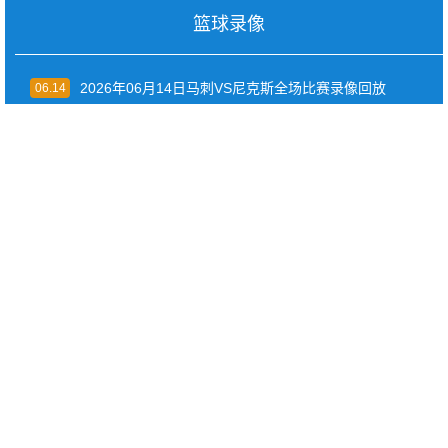
篮球录像
2026年06月14日马刺VS尼克斯全场比赛录像回放
06.14
2026年06月11日尼克斯VS马刺全场比赛录像回放
06.11
2026年06月09日尼克斯VS马刺全场比赛录像回放
06.09
2026年05月31日雷霆VS马刺全场比赛录像回放
05.31
2026年05月29日马刺VS雷霆全场比赛录像回放
05.29
2026年05月27日雷霆VS马刺全场比赛录像回放
05.27
篮球集锦